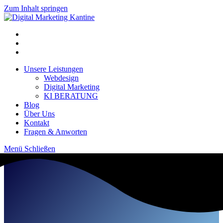
Zum Inhalt springen
Unsere Leistungen
Webdesign
Digital Marketing
KI BERATUNG
Blog
Über Uns
Kontakt
Fragen & Anworten
Menü
Schließen