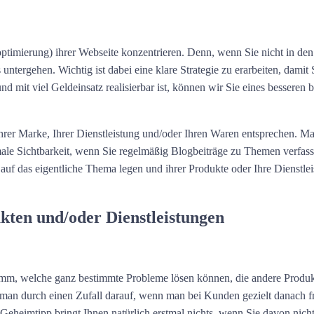
optimierung) ihrer Webseite konzentrieren. Denn, wenn Sie nicht in de
s untergehen. Wichtig ist dabei eine klare Strategie zu erarbeiten, damit
 mit viel Geldeinsatz realisierbar ist, können wir Sie eines bessere
rer Marke, Ihrer Dienstleistung und/oder Ihren Waren entsprechen. Ma
male Sichtbarkeit, wenn Sie regelmäßig Blogbeiträge zu Themen verfas
 auf das eigentliche Thema legen und ihrer Produkte oder Ihre Dienstle
ukten und/oder Dienstleistungen
amm, welche ganz bestimmte Probleme lösen können, die andere Produkt
t man durch einen Zufall darauf, wenn man bei Kunden gezielt danach
eheimtipp bringt Ihnen natürlich erstmal nichts, wenn Sie davon nicht