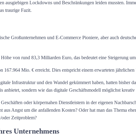
er den ausgiebigen Lockdowns und Beschränkungen leiden mussten. Imm
s traurige Fazit.
ikanische Großunternehmen und E-Commerce Pioniere, aber auch deuts
n Höhe von rund 83,3 Milliarden Euro, das bedeutet eine Steigerung 
n 167.964 Mio. € erreicht. Dies entspricht einem erwarteten jährlic
gitale Infrastruktur und den Wandel gekümmert haben, hatten bisher da
 anbietet, sondern wie das digitale Geschäftsmodell möglichst kreativ r
eschäften oder körpernahen Dienstleistern in der eigenen Nachbarschaf
icht aus Angst um die anfallenden Kosten? Oder hat man das Thema eh
d/oder Zeitproblem?
 Ihres Unternehmens