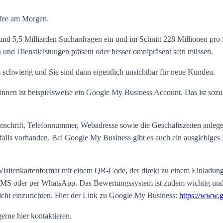
ffee am Morgen.
rund 5,5 Milliarden Suchanfragen ein und im Schnitt 228 Millionen pro
n und Dienstleistungen präsent oder besser omnipräsent sein müssen.
 schwierig und Sie sind dann eigentlich unsichtbar für neue Kunden.
nen ist beispielsweise ein Google My Business Account. Das ist sozusa
nschrift, Telefonnummer, Webadresse sowie die Geschäftszeiten anlege
lls vorhanden. Bei Google My Business gibt es auch ein ausgiebiges B
im Visitenkartenformat mit einem QR-Code, der direkt zu einem Einladu
 SMS oder per WhatsApp. Das Bewertungssystem ist zudem wichtig und 
icht einzurichten. Hier der Link zu Google My Business:
https://www.g
erne hier kontaktieren.